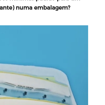
iamante) numa embalagem?