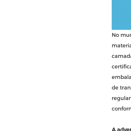
No mund
materia
camada
certifi
embala
de tran
regula
confor
A adver