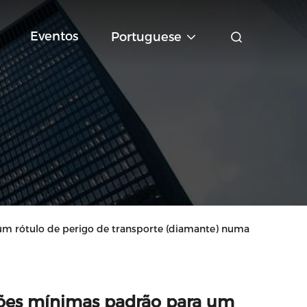
Eventos
Portuguese
um rótulo de perigo de transporte (diamante) numa
sões mínimas padrão para um