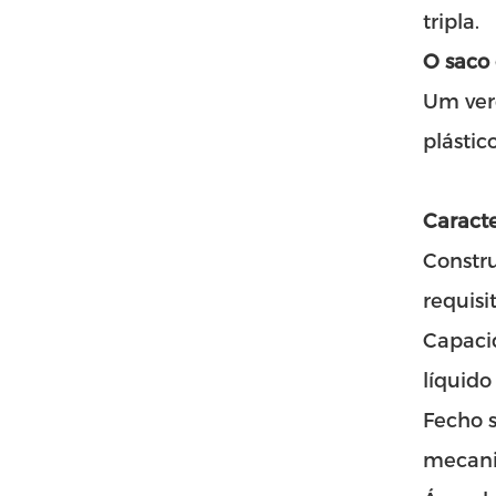
tripla.
O saco 
Um ver
plástic
Caracte
Constru
requisi
Capaci
líquido
Fecho s
mecanis