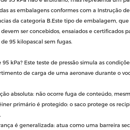
 de 95 kPa não é arbitrário, mas representa um 
odas as embalagens conformes com a Instrução de
cias da categoria B.Este tipo de embalagem, que 
 devem ser concebidos, ensaiados e certificados p
 de 95 kilopascal sem fugas.
 95 kPa? Este teste de pressão simula as condiç
timento de carga de uma aeronave durante o voo
ão absoluta: não ocorre fuga de conteúdo, mesmo 
iner primário é protegido: o saco protege os recipi
.
rança é generalizada: atua como uma barreira se