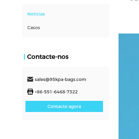
Notícias
Casos
Contacte-nos
sales@95kpa-bags.com
+86-551-6468-7322
Contacte agora