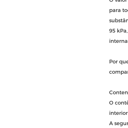
O valor
para t
substân
95 kPa,
interna
Por que
compar
Contenç
O contê
interior
A segu