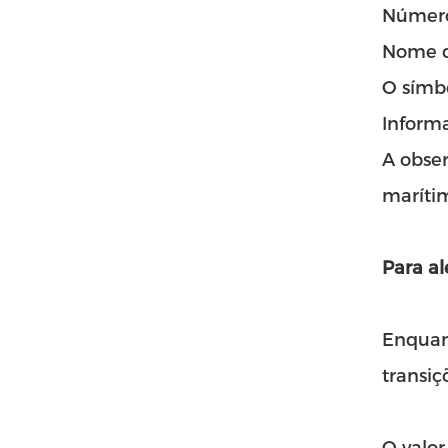
Número
Nome d
O símb
Inform
A obser
maríti
Para al
Enquan
transiç