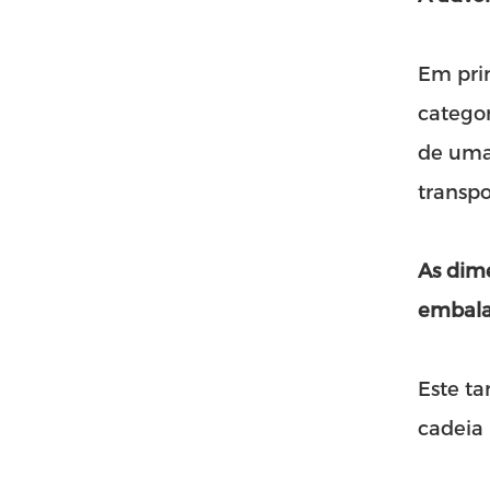
Em prim
catego
de uma
transpo
As dim
embala
Este t
cadeia 