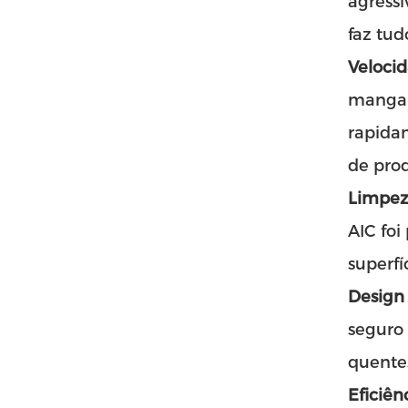
agressi
faz tud
Veloci
manga A
rapida
de pro
Limpez
AIC foi
superfí
Design 
seguro 
quentes
Eficiê