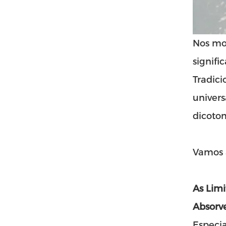
Nos mo
signifi
Tradici
univers
dicoto
Vamos a
As Limi
Absorv
Especia