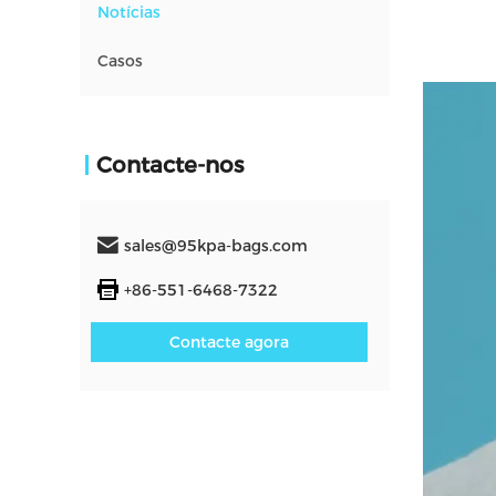
Notícias
Casos
Contacte-nos
sales@95kpa-bags.com
+86-551-6468-7322
Contacte agora