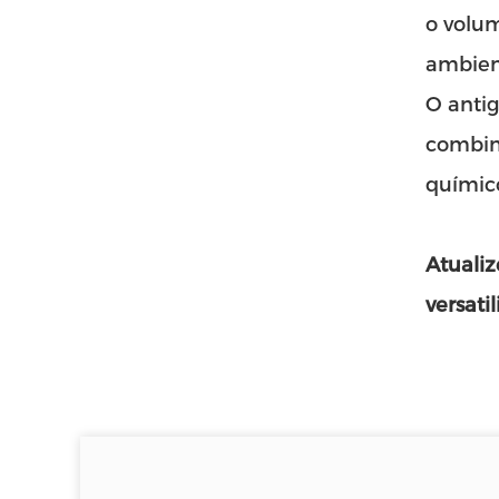
o volum
ambien
O antig
combin
químic
Atualiz
versati