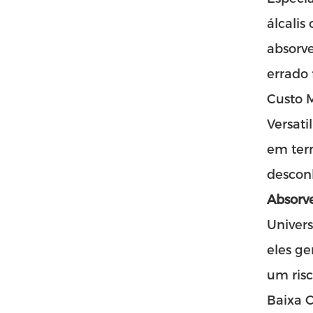
álcalis
absorve
errado 
Custo 
Versati
em ter
descon
Absorve
Univer
eles g
um risc
Baixa 