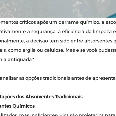
mentos críticos após um derrame químico, a esco
cativamente a segurança, a eficiência da limpeza 
onalmente, a decisão tem sido entre absorventes q
ais, como argila ou celulose. Mas e se você pudes
mia antiquada?
nalisar as opções tradicionais antes de apresenta
tações dos Absorventes Tradicionais
entes Químicos:
lizados, mas Ineficientes: Eles são projetados pa