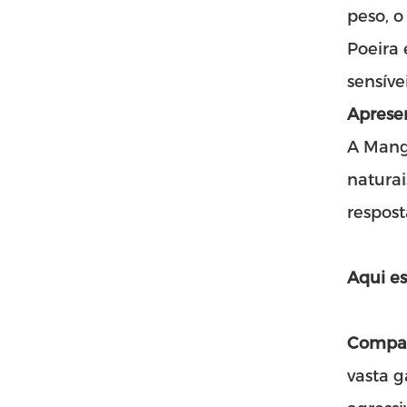
peso, o
Poeira 
sensíve
Aprese
A Manga
natura
respost
Aqui e
Compat
vasta g