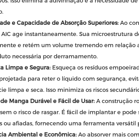
vos. Isso elimina a adivinhação e a necessidade d
o.
dade e Capacidade de Absorção Superiores:
Ao cont
IC age instantaneamente. Sua microestrutura de a
mente e retém um volume tremendo em relação a
duto necessária por derramamento.
a Limpa e Segura:
Esqueça os resíduos empoeira
 projetada para reter o líquido com segurança, e
cie limpa e seca. Isso minimiza os riscos secundário
de Manga Durável e Fácil de Usar:
A construção 
sem o risco de rasgar. É fácil de implantar e pod
 ou afiadas, fornecendo uma ferramenta versátil 
ncia Ambiental e Econômica:
Ao absorver mais com