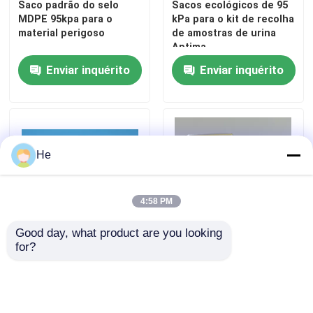
Saco padrão do selo
Sacos ecológicos de 95
MDPE 95kpa para o
kPa para o kit de recolha
material perigoso
de amostras de urina
saco do Biohazard 95kPa
Aptima
Enviar inquérito
Enviar inquérito
Malotes absorventes
Caixa médica do espécime
He
luvas absorventes
4:58 PM
almofadas absorventes médicas
Good day, what product are you looking 
for?
AIC 95kPa Saco de
Sacos de transporte de
Caixas de transporte do espécime
resistência à pressão à
amostras de risco
correria de riscos
biológico para
biológicos com vedação
laboratório
Caixas isoladas
térmica