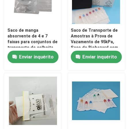
Sobre nós
Saco de manga
Saco de Transporte de
Visita à fábrica
absorvente de 4 e 7
Amostras à Prova de
faixas para conjuntos de
Vazamento de 95kPa,
transporte de colheita
Saco de Biohazard com
Controle de qualidade
de amostras
Fecho Seguro e
Enviar inquérito
Enviar inquérito
Almofada Solidificante
Absorvente para
Transporte de Amostras
Notícias
de Diagnóstico
Solicite um orçamento
sacos 95Kpa
saco do transporte do espécime 95kPa