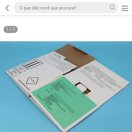
1
/
1