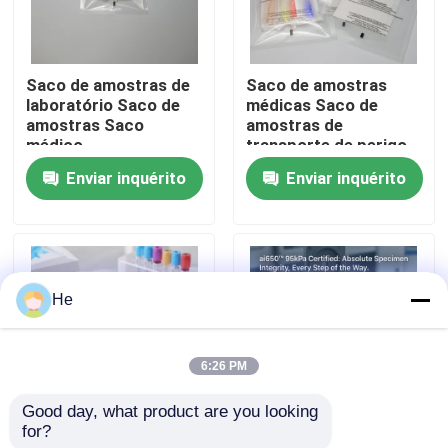
Sobre nós
Saco de amostras de
Saco de amostras
laboratório Saco de
médicas Saco de
Visita à fábrica
amostras Saco
amostras de
médico
transporte de perigo
biológico
Enviar inquérito
Enviar inquérito
Controle de qualidade
Notícias
He
Solicite um orçamento
6:26 PM
sacos 95Kpa
Good day, what product are you looking 
for?
Saco de amostras de
Sacos de transporte
saco do transporte do espécime 95kPa