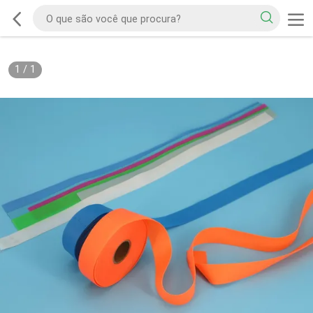
1
/
1