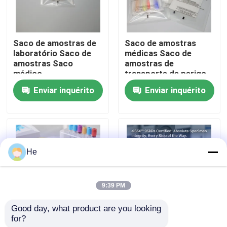
Sobre nós
Saco de amostras de
Saco de amostras
laboratório Saco de
médicas Saco de
Visita à fábrica
amostras Saco
amostras de
médico
transporte de perigo
biológico
Enviar inquérito
Enviar inquérito
Controle de qualidade
Notícias
He
Solicite um orçamento
9:39 PM
sacos 95Kpa
Good day, what product are you looking 
for?
Saco de amostras de
Sacos de transporte
saco do transporte do espécime 95kPa