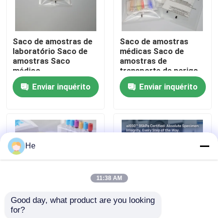
Sobre nós
Saco de amostras de
Saco de amostras
laboratório Saco de
médicas Saco de
Visita à fábrica
amostras Saco
amostras de
médico
transporte de perigo
biológico
Enviar inquérito
Enviar inquérito
Controle de qualidade
Notícias
He
Solicite um orçamento
11:38 AM
sacos 95Kpa
Good day, what product are you looking 
for?
Saco de amostras de
Sacos de transporte
saco do transporte do espécime 95kPa