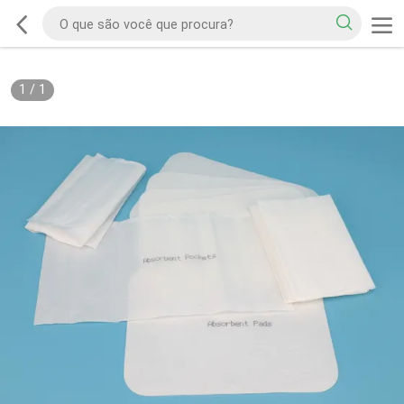
1
/
1