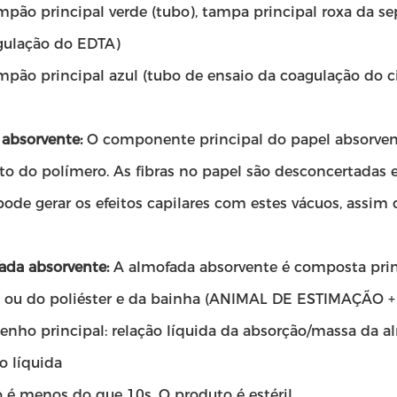
ampão principal verde (tubo), tampa principal roxa da s
gulação do EDTA)
mpão principal azul (tubo de ensaio da coagulação do ci
 absorvente:
O componente principal do papel absorvente
o do polímero. As fibras no papel são desconcertadas 
pode gerar os efeitos capilares com estes vácuos, assim
ada absorvente:
A almofada absorvente é composta pri
 ou do poliéster e da bainha (ANIMAL DE ESTIMAÇÃO + 
nho principal: relação líquida da absorção/massa da al
o líquida
 é menos do que 10s. O produto é estéril.