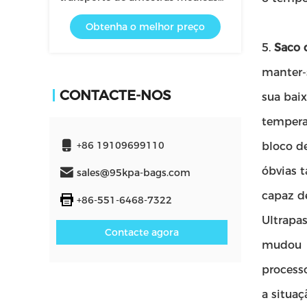
para utilização com caixas isoladas
Obtenha o melhor preço
e material de cadeia de frio
5.
Saco 
manter-
CONTACTE-NOS
sua baix
tempera
+86 19109699110
bloco d
óbvias t
sales@95kpa-bags.com
capaz de
+86-551-6468-7322
Ultrapa
Contacte agora
mudou
process
a situaç