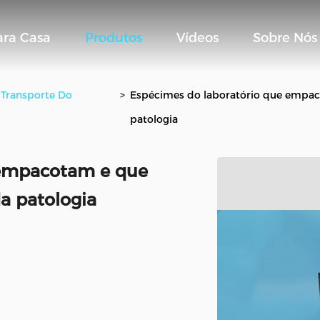
ara Casa
Produtos
Vídeos
Sobre Nós
 Transporte Do
>
Espécimes do laboratório que empac
patologia
 empacotam e que
da patologia