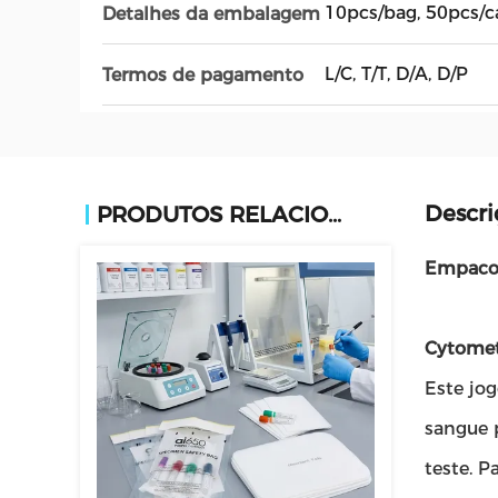
10pcs/bag, 50pcs/c
Detalhes da embalagem
L/C, T/T, D/A, D/P
Termos de pagamento
Descri
PRODUTOS RELACIONADOS
Empacot
Cytomet
Este jog
sangue 
teste. P