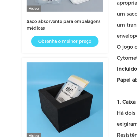
apropri
Vídeo
um saco
Saco absorvente para embalagens
um tran
médicas
envelope
Obtenha o melhor preço
O jogo 
Cytomet
Incluíd
Papel ab
1.
Caixa
Há dois
exigira
Resistê
Vídeo