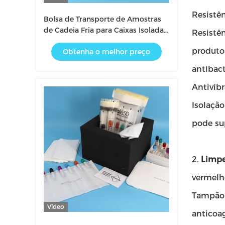
Resistên
Bolsa de Transporte de Amostras
de Cadeia Fria para Caixas Isoladas
Resistên
e Contêineres de Envio Congelados
produto
Obtenha o melhor preço
Controle de Temperatura de Grau
Médico
antibact
Antivibr
Isolação
pode sup
2.
Limpe
vermelh
Tampão p
Vídeo
anticoa