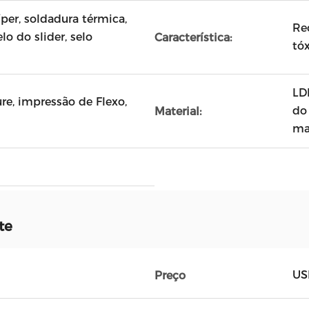
íper, soldadura térmica,
Re
lo do slider, selo
Característica:
tó
LD
re, impressão de Flexo,
do
Material:
ma
te
US
Preço