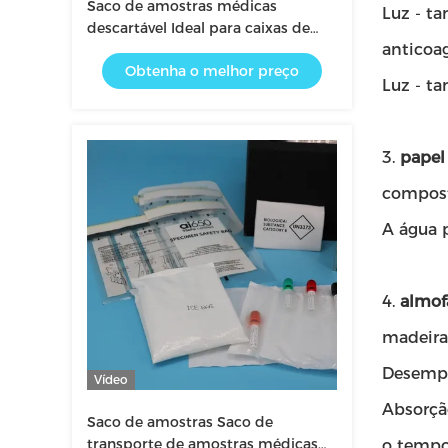
Saco de amostras médicas
Luz - t
descartável Ideal para caixas de
anticoa
transporte de congelador e
Obtenha o melhor preço
sistemas de transporte de
Luz - ta
refrigerantes Solução de
embalagem com controle de
temperatura
3.
papel
compost
A água 
4.
almof
madeira
Desempe
Vídeo
Absorçã
Saco de amostras Saco de
transporte de amostras médicas
o tempo