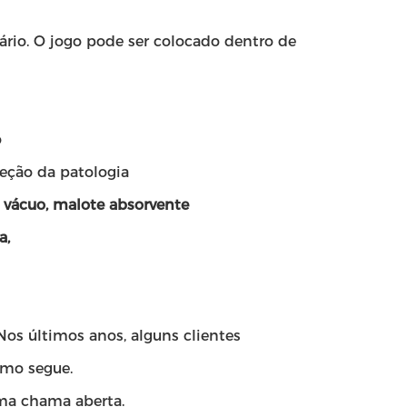
rio. O jogo pode ser colocado dentro de
o
leção da patologia
o vácuo, malote absorvente
a,
os últimos anos, alguns clientes
omo segue.
uma chama aberta.