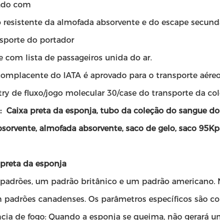
ado com
 resistente da almofada absorvente e do escape secundá
sporte do portador
 com lista de passageiros unida do ar.
complacente do IATA é aprovado para o transporte aére
ry de fluxo/jogo molecular 30/case do transporte da co
o: Caixa preta da esponja, tubo da coleção do sangue d
sorvente, almofada absorvente, saco de gelo, saco 95Kp
 preta da esponja
 padrões, um padrão britânico e um padrão americano. N
m padrões canadenses. Os parâmetros específicos são c
ncia de fogo: Quando a esponja se queima, não gerará 