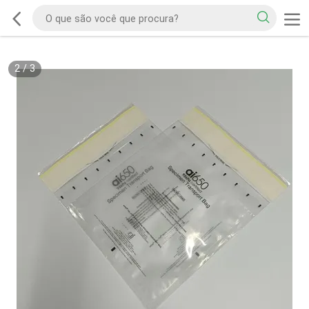
2
/
3