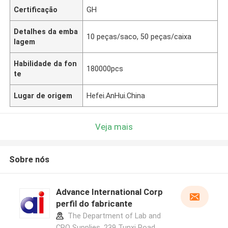
Certificação
GH
Detalhes da emba
10 peças/saco, 50 peças/caixa
lagem
Habilidade da fon
180000pcs
te
Lugar de origem
Hefei.AnHui.China
Veja mais
Sobre nós
Advance International Corp
perfil do fabricante
The Department of Lab and
CRO Supplies, 239 Tunxi Road,