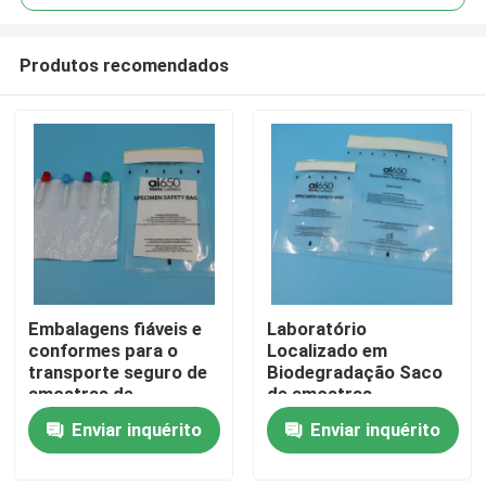
Produtos recomendados
Embalagens fiáveis e
Laboratório
Para casa
conformes para o
Localizado em
transporte seguro de
Biodegradação Saco
amostras de
de amostras
Produtos
laboratório
Absorvente revestido
Enviar inquérito
Enviar inquérito
Isolado para amostras
de sangue Transporte
Vídeos
De Muestras De