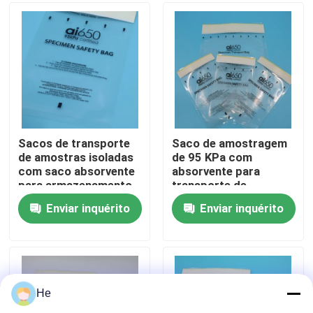
Laboratorio Seguro
Sobre nós
Visita à fábrica
Controle de qualidade
Sacos de transporte
Saco de amostragem
de amostras isoladas
de 95 KPa com
com saco absorvente
absorvente para
Notícias
para armazenamento
transporte de
de amostras de
laboratório
Enviar inquérito
Enviar inquérito
sangue sensíveis à
Solicite um orçamento
temperatura e
transporte de
laboratórios de risco
sacos 95Kpa
biológico
He
saco do transporte do espécime 95kPa