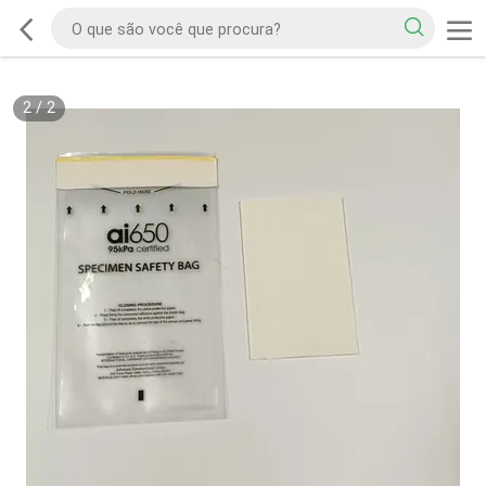
2
/
2