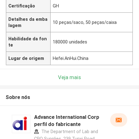
Certificação
GH
Detalhes da emba
10 peças/saco, 50 peças/caixa
lagem
Habilidade da fon
180000 unidades
te
Lugar de origem
Hefei.AnHui.China
Veja mais
Sobre nós
Advance International Corp
perfil do fabricante
The Department of Lab and
CRO Supplies, 239 Tunxi Road,