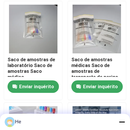
Sobre nós
Visita à fábrica
Controle de qualidade
Saco de amostras de
Saco de amostras
laboratório Saco de
médicas Saco de
amostras Saco
amostras de
Notícias
médico
transporte de perigo
biológico
Enviar inquérito
Enviar inquérito
Solicite um orçamento
sacos 95Kpa
He
saco do transporte do espécime 95kPa