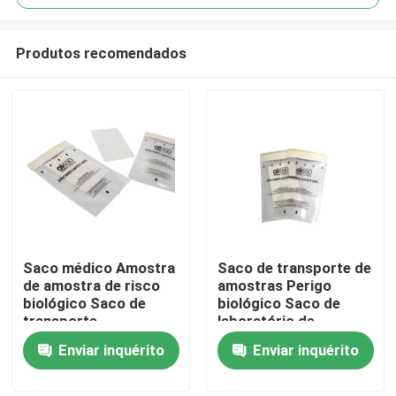
Produtos recomendados
Saco médico Amostra
Saco de transporte de
Para casa
de amostra de risco
amostras Perigo
biológico Saco de
biológico Saco de
transporte
laboratório de
Produtos
amostras
Enviar inquérito
Enviar inquérito
Vídeos