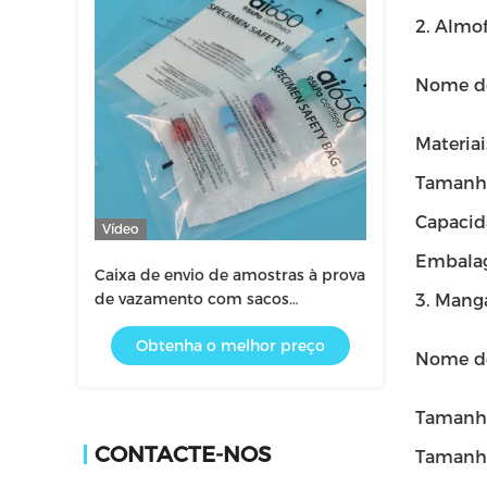
2. Almo
Nome d
Materiai
Tamanh
Capacid
Vídeo
Embala
Caixa de envio de amostras à prova
de vazamento com sacos
3. Mang
transparentes UN3373 e saco
Obtenha o melhor preço
absorvente para amostras médicas
Nome d
Tamanh
CONTACTE-NOS
Tamanho