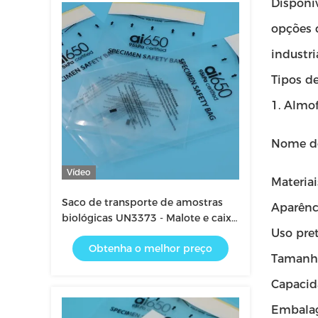
Disponí
opções c
industr
Tipos d
1. Almo
Nome d
Vídeo
Materiai
Saco de transporte de amostras
Aparênc
biológicas UN3373 - Malote e caixa
Uso pre
de transporte de espécimes
Obtenha o melhor preço
certificados
Tamanh
Capacid
Embala