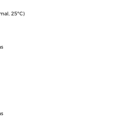
mal, 25ºC)
as
as