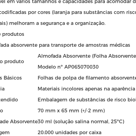
vel em vários tamanhos e capacidades para acomodar dif
odificadas por cores (laranja para substâncias com risc
iais) melhoram a segurança e a organização.
e produtos
fada absorvente para transporte de amostras médicas
Almofada Absorvente (Folha Absorvente
o produto
Modelo nº AP065070030
s Básicos
Folhas de polpa de filamento absorvent
ia
Materiais incolores apenas na aparência
tendido
Embalagem de substâncias de risco bi
o
70 mm x 65 mm (+/-2 mm)
ade Absorvente
30 ml (solução salina normal, 25ºC)
gem
20.000 unidades por caixa