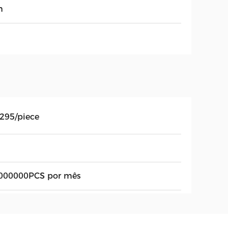
m
.295/piece
000000PCS por mês