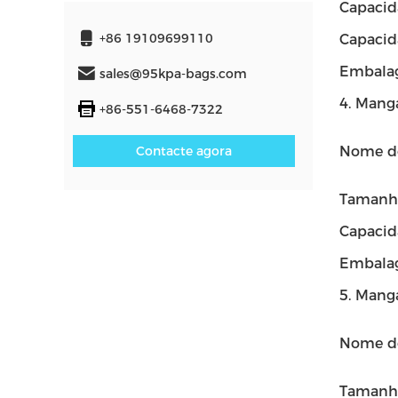
Capacid
+86 19109699110
Capacid
Embala
sales@95kpa-bags.com
4. Mang
+86-551-6468-7322
Contacte agora
Nome d
Tamanh
Capacid
Embala
5. Mang
Nome d
Tamanh