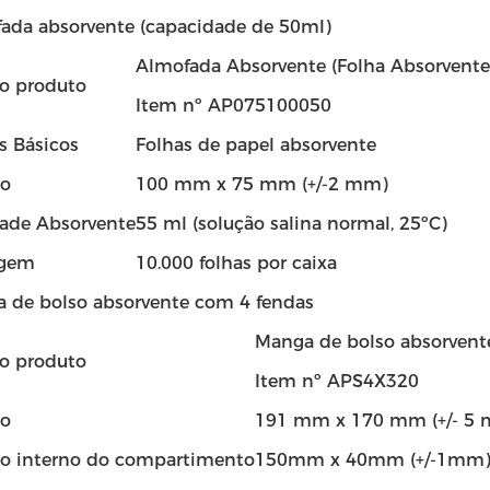
fada absorvente (capacidade de 50ml)
Almofada Absorvente (Folha Absorvente
o produto
Item nº AP075100050
s Básicos
Folhas de papel absorvente
o
100 mm x 75 mm (+/-2 mm)
ade Absorvente
55 ml (solução salina normal, 25ºC)
gem
10.000 folhas por caixa
a de bolso absorvente com 4 fendas
Manga de bolso absorvent
o produto
Item nº APS4X320
o
191 mm x 170 mm (+/- 5
 interno do compartimento
150mm x 40mm (+/-1mm