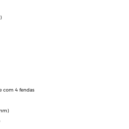
)
e com 4 fendas
 mm)
)