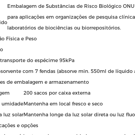
Embalagem de Substâncias de Risco Biológico ON
para aplicações em organizações de pesquisa clínica
ido
laboratórios de biociências ou biorrepositórios.
o Física e Peso
o
 transporte do espécime 95kPa
bsorvente com 7 fendas (absorve min. 550ml de líquido 
ões de embalagem e armazenamento
gem
200 sacos por caixa externa
e umidade
Mantenha em local fresco e seco
a luz solar
Mantenha longe da luz solar direta ou luz flu
icações e opções