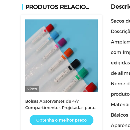
Descri
PRODUTOS RELACIONADOS
Sacos d
Descriç
Amplamen
com imp
exigida
de alim
Nome d
Vídeo
produto
Bolsas Absorventes de 4/7
Materiai
Compartimentos Projetadas para
Absorção Eficiente de Fluidos e
Básicos
Obtenha o melhor preço
Armazenamento Fácil
Aparênc