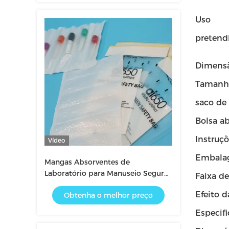
Uso
pretend
Dimensã
Tamanh
saco de
Bolsa a
Instruç
Vídeo
Embala
Mangas Absorventes de
Laboratório para Manuseio Seguro
Faixa d
de Produtos Químicos e Proteção
Efeito d
Obtenha o melhor preço
contra Derramamentos em
Laboratórios
Especif