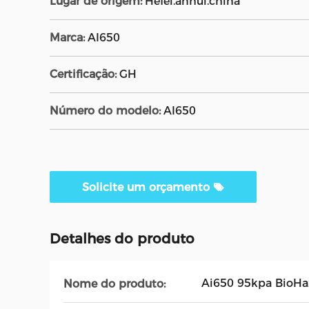
Lugar de origem:
Hefei.anhui.china
Marca:
AI650
Certificação:
GH
Número do modelo:
AI650
Solicite um orçamento
Detalhes do produto
Ai650 95kpa BioHa
Nome do produto: