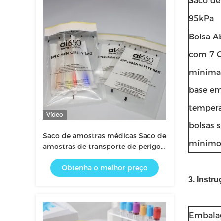
Saco de
95kPa
Bolsa A
com 7 C
mínima 
base em
tempera
Vídeo
bolsas 
Saco de amostras médicas Saco de
mínimo 
amostras de transporte de perigo
biológico
Obtenha o melhor preço
3. Inst
Embal