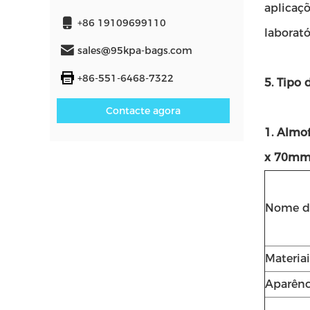
aplicaçõ
+86 19109699110
laborató
sales@95kpa-bags.com
+86-551-6468-7322
5. Tipo 
Contacte agora
1. Almo
x 70mm 
Nome d
Materiai
Aparênc