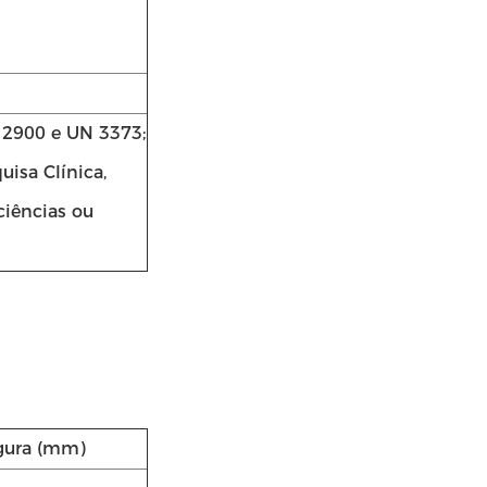
2900 e UN 3373;
isa Clínica,
ciências ou
gura (mm)