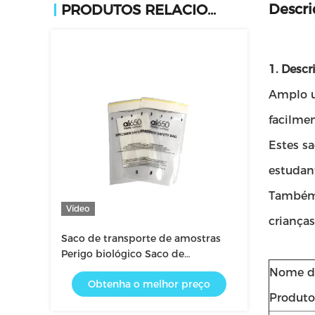
Descri
PRODUTOS RELACIONADOS
1. Desc
Amplo u
facilmen
Estes s
estudant
Também 
Vídeo
crianças
Saco de transporte de amostras
Perigo biológico Saco de
laboratório de amostras
Nome d
Obtenha o melhor preço
Produto