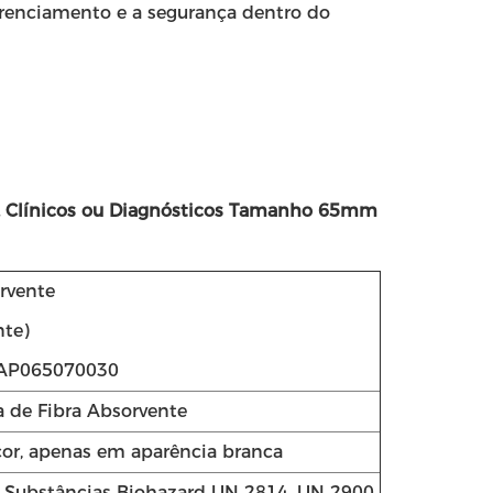
gerenciamento e a segurança dentro do
s, Clínicos ou Diagnósticos Tamanho 65mm
rvente
nte)
 AP065070030
a de Fibra Absorvente
cor, apenas em aparência branca
Substâncias Biohazard UN 2814, UN 2900