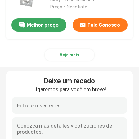
Preço：Negotiate
saco do Biohazard 95kPa
Melhor preço
Fale Conosco
Malotes absorventes
Veja mais
Caixa médica do espécime
luvas absorventes
Deixe um recado
Ligaremos para você em breve!
almofadas absorventes médicas
Caixas de transporte do espécime
Caixas isoladas