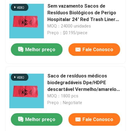
Sem vazamento Sacos de
Resíduos Biológicos de Perigo
Hospitalar 24' Red Trash Liner
com símbolo de perigo para
MOQ：24000 unidades
resíduos infecciosos
Preço：$0.195/piece
Melhor preço
Fale Conosco
Saco de resíduos médicos
biodegradáveis Dpe/HDPE
descartável Vermelho/amarelo
Esterilização em autoclave
MOQ：1800 pcs
Preço：Negotiate
Melhor preço
Fale Conosco