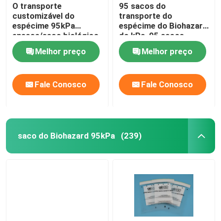
O transporte
95 sacos do
customizável do
transporte do
espécime 95kPa
espécime do Biohazard
ensaca/saco biológico
do kPa, 95 sacos
IATA do perigo
médicos de
Melhor preço
Melhor preço
aprovado
transferência de KPa
Fale Conosco
Fale Conosco
saco do Biohazard 95kPa
(239)