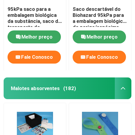
95kPa saco para a
Saco descartável do
embalagem biológica
Biohazard 95kPa para
da substância, saco do
a embalagem biológica
transporte do
do perigo/espécime
espécime 95kPa
infeccioso
Melhor preço
Melhor preço
Fale Conosco
Fale Conosco
Malotes absorventes
(182)