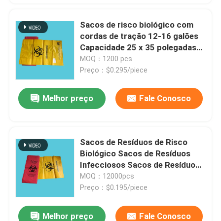
Sacos de risco biológico com
cordas de tração 12-16 galões
Capacidade 25 x 35 polegadas
Com grande área de marcação e
MOQ：1200 pcs
patch de indicador de
Preço：$0.295/piece
esterilização
Melhor preço
Fale Conosco
Sacos de Resíduos de Risco
Biológico Sacos de Resíduos
Infecciosos Sacos de Resíduos
de Resíduos de Resíduos de
MOQ：12000pcs
Resíduos de Resíduos de
Preço：$0.195/piece
Resíduos de Resíduos de
Resíduos Vermelhos
Melhor preço
Fale Conosco