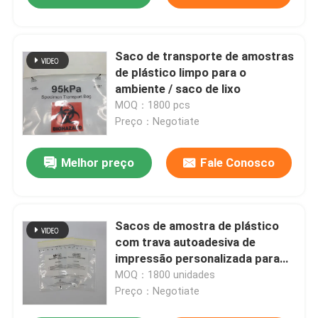
Saco de transporte de amostras
de plástico limpo para o
ambiente / saco de lixo
MOQ：1800 pcs
Preço：Negotiate
Melhor preço
Fale Conosco
Sacos de amostra de plástico
com trava autoadesiva de
impressão personalizada para
laboratório
MOQ：1800 unidades
Preço：Negotiate