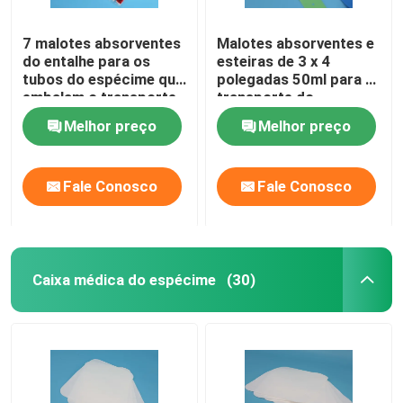
7 malotes absorventes
Malotes absorventes e
do entalhe para os
esteiras de 3 x 4
tubos do espécime que
polegadas 50ml para o
embalam o transporte
transporte do
aéreo seguro
espécime do Biohazard
Melhor preço
Melhor preço
Fale Conosco
Fale Conosco
Caixa médica do espécime
(30)