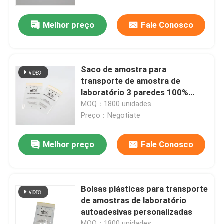
Melhor preço
Fale Conosco
Sobre nós
Visita à fábrica
Saco de amostra para
transporte de amostra de
Controle de qualidade
laboratório 3 paredes 100%
LDPE
MOQ：1800 unidades
Preço：Negotiate
Notícias
Melhor preço
Fale Conosco
Solicite um orçamento
sacos 95Kpa
Bolsas plásticas para transporte
de amostras de laboratório
autoadesivas personalizadas
saco do transporte do espécime 95kPa
MOQ：1800 unidades