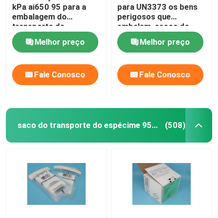
kPa ai650 95 para a
para UN3373 os bens
embalagem do
perigosos que
transporte do
embalam, sacos do
espécime do Biohazard
transporte do
Melhor preço
Melhor preço
espécime 95kPa
Fale Conosco
Fale Conosco
saco do transporte do espécime 95kPa
(508)